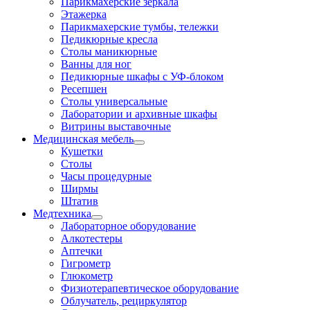
Парикмахерские зеркала
Этажерка
Парикмахерские тумбы, тележки
Педикюрные кресла
Столы маникюрные
Ванны для ног
Педикюрные шкафы с УФ-блоком
Ресепшен
Столы универсальные
Лаборатории и архивные шкафы
Витрины выставочные
Медицинская мебель
Кушетки
Столы
Часы процедурные
Ширмы
Штатив
Медтехника
Лабораторное оборудование
Алкотестеры
Аптечки
Гигрометр
Глюкометр
Физиотерапевтическое оборудование
Облучатель, рециркулятор