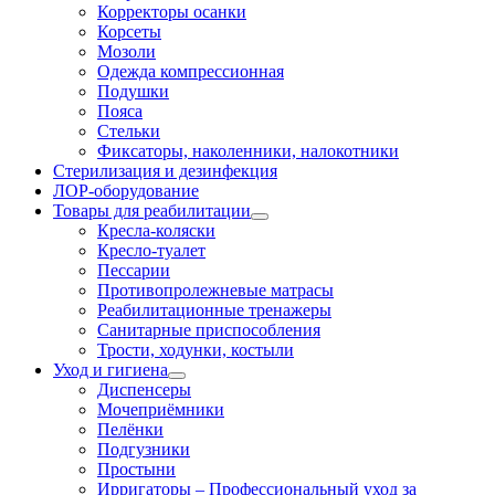
Корректоры осанки
Корсеты
Мозоли
Одежда компрессионная
Подушки
Пояса
Стельки
Фиксаторы, наколенники, налокотники
Стерилизация и дезинфекция
ЛОР-оборудование
Товары для реабилитации
Кресла-коляски
Кресло-туалет
Пессарии
Противопролежневые матрасы
Реабилитационные тренажеры
Санитарные приспособления
Трости, ходунки, костыли
Уход и гигиена
Диспенсеры
Мочеприёмники
Пелёнки
Подгузники
Простыни
Ирригаторы
–
Профессиональный уход за