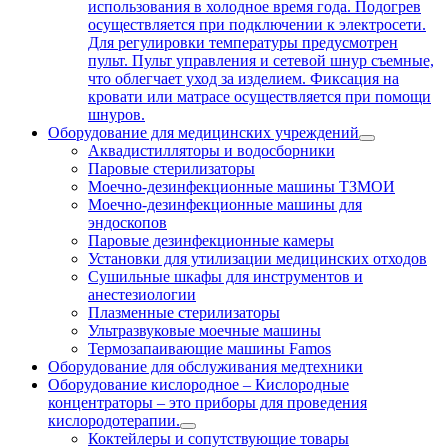
использования в холодное время года. Подогрев
осуществляется при подключении к электросети.
Для регулировки температуры предусмотрен
пульт. Пульт управления и сетевой шнур съемные,
что облегчает уход за изделием. Фиксация на
кровати или матрасе осуществляется при помощи
шнуров.
Оборудование для медицинских учреждений
Аквадистилляторы и водосборники
Паровые стерилизаторы
Моечно-дезинфекционные машины ТЗМОИ
Моечно-дезинфекционные машины для
эндоскопов
Паровые дезинфекционные камеры
Установки для утилизации медицинских отходов
Сушильные шкафы для инструментов и
анестезиологии
Плазменные стерилизаторы
Ультразвуковые моечные машины
Термозапаивающие машины Famos
Оборудование для обслуживания медтехники
Оборудование кислородное
–
Кислородные
концентраторы – это приборы для проведения
кислородотерапии.
Коктейлеры и сопутствующие товары