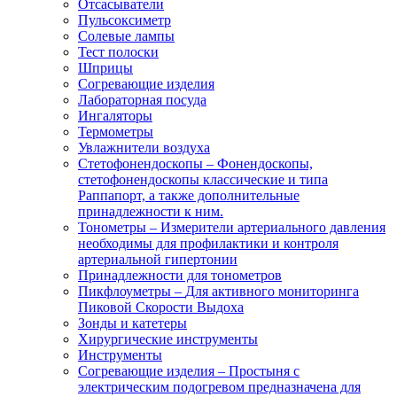
Отсасыватели
Пульсоксиметр
Солевые лампы
Тест полоски
Шприцы
Согревающие изделия
Лабораторная посуда
Ингаляторы
Термометры
Увлажнители воздуха
Стетофонендоскопы
–
Фонендоскопы,
стетофонендоскопы классические и типа
Раппапорт, а также дополнительные
принадлежности к ним.
Тонометры
–
Измерители артериального давления
необходимы для профилактики и контроля
артериальной гипертонии
Принадлежности для тонометров
Пикфлоуметры
–
Для активного мониторинга
Пиковой Скорости Выдоха
Зонды и катетеры
Хирургические инструменты
Инструменты
Согревающие изделия
–
Простыня с
электрическим подогревом предназначена для