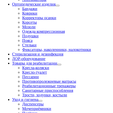
Ортопедические изделия
Бандажи
Коврики
Корректоры осанки
Корсеты
Мозоли
Одежда компрессионная
Подушки
Пояса
Стельки
Фиксаторы, наколенники, налокотники
Стерилизация и дезинфекция
ЛОР-оборудование
Товары для реабилитации
Кресла-коляски
Кресло-туалет
Пессарии
Противопролежневые матрасы
Реабилитационные тренажеры
Санитарные приспособления
Трости, ходунки, костыли
Уход и гигиена
Диспенсеры
Мочеприёмники