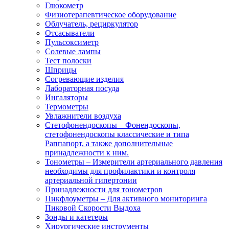
Глюкометр
Физиотерапевтическое оборудование
Облучатель, рециркулятор
Отсасыватели
Пульсоксиметр
Солевые лампы
Тест полоски
Шприцы
Согревающие изделия
Лабораторная посуда
Ингаляторы
Термометры
Увлажнители воздуха
Стетофонендоскопы
–
Фонендоскопы,
стетофонендоскопы классические и типа
Раппапорт, а также дополнительные
принадлежности к ним.
Тонометры
–
Измерители артериального давления
необходимы для профилактики и контроля
артериальной гипертонии
Принадлежности для тонометров
Пикфлоуметры
–
Для активного мониторинга
Пиковой Скорости Выдоха
Зонды и катетеры
Хирургические инструменты