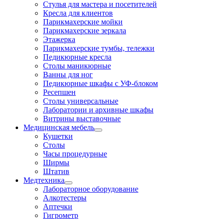
Стулья для мастера и посетителей
Кресла для клиентов
Парикмахерские мойки
Парикмахерские зеркала
Этажерка
Парикмахерские тумбы, тележки
Педикюрные кресла
Столы маникюрные
Ванны для ног
Педикюрные шкафы с УФ-блоком
Ресепшен
Столы универсальные
Лаборатории и архивные шкафы
Витрины выставочные
Медицинская мебель
Кушетки
Столы
Часы процедурные
Ширмы
Штатив
Медтехника
Лабораторное оборудование
Алкотестеры
Аптечки
Гигрометр