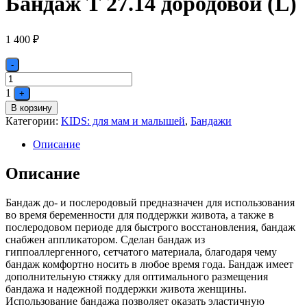
Бандаж Т 27.14 дородовой (L)
1 400
₽
Quantity
-
1
+
В корзину
Категории:
KIDS: для мам и малышей
,
Бандажи
Описание
Описание
Бандаж до- и послеродовый предназначен для использования
во время беременности для поддержки живота, а также в
послеродовом периоде для быстрого восстановления, бандаж
снабжен аппликатором. Сделан бандаж из
гиппоаллергенного, сетчатого материала, благодаря чему
бандаж комфортно носить в любое время года. Бандаж имеет
дополнительную стяжку для оптимального размещения
бандажа и надежной поддержки живота женщины.
Использование бандажа позволяет оказать эластичную