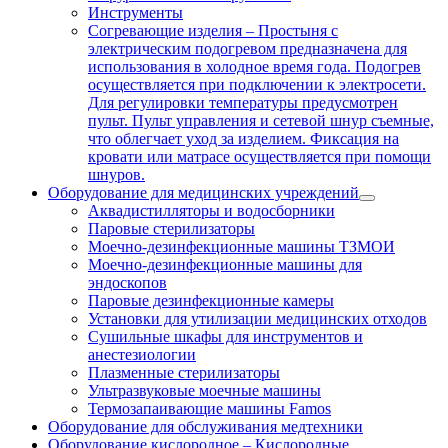
Инструменты
Согревающие изделия
–
Простыня с
электрическим подогревом предназначена для
использования в холодное время года. Подогрев
осуществляется при подключении к электросети.
Для регулировки температуры предусмотрен
пульт. Пульт управления и сетевой шнур съемные,
что облегчает уход за изделием. Фиксация на
кровати или матрасе осуществляется при помощи
шнуров.
Оборудование для медицинских учреждений
Аквадистилляторы и водосборники
Паровые стерилизаторы
Моечно-дезинфекционные машины ТЗМОИ
Моечно-дезинфекционные машины для
эндоскопов
Паровые дезинфекционные камеры
Установки для утилизации медицинских отходов
Сушильные шкафы для инструментов и
анестезиологии
Плазменные стерилизаторы
Ультразвуковые моечные машины
Термозапаивающие машины Famos
Оборудование для обслуживания медтехники
Оборудование кислородное
–
Кислородные