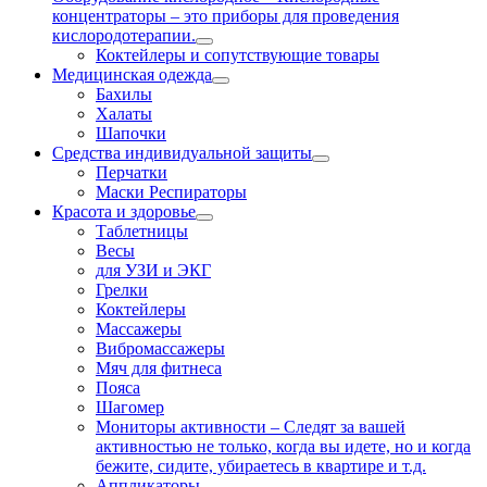
концентраторы – это приборы для проведения
кислородотерапии.
Коктейлеры и сопутствующие товары
Медицинская одежда
Бахилы
Халаты
Шапочки
Средства индивидуальной защиты
Перчатки
Маски Респираторы
Красота и здоровье
Таблетницы
Весы
для УЗИ и ЭКГ
Грелки
Коктейлеры
Массажеры
Вибромассажеры
Мяч для фитнеса
Пояса
Шагомер
Мониторы активности
–
Следят за вашей
активностью не только, когда вы идете, но и когда
бежите, сидите, убираетесь в квартире и т.д.
Аппликаторы