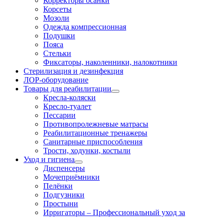
Корректоры осанки
Корсеты
Мозоли
Одежда компрессионная
Подушки
Пояса
Стельки
Фиксаторы, наколенники, налокотники
Стерилизация и дезинфекция
ЛОР-оборудование
Товары для реабилитации
Кресла-коляски
Кресло-туалет
Пессарии
Противопролежневые матрасы
Реабилитационные тренажеры
Санитарные приспособления
Трости, ходунки, костыли
Уход и гигиена
Диспенсеры
Мочеприёмники
Пелёнки
Подгузники
Простыни
Ирригаторы
–
Профессиональный уход за