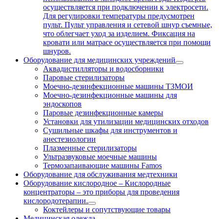
осуществляется при подключении к электросети.
Для регулировки температуры предусмотрен
пульт. Пульт управления и сетевой шнур съемные,
что облегчает уход за изделием. Фиксация на
кровати или матрасе осуществляется при помощи
шнуров.
Оборудование для медицинских учреждений
Аквадистилляторы и водосборники
Паровые стерилизаторы
Моечно-дезинфекционные машины ТЗМОИ
Моечно-дезинфекционные машины для
эндоскопов
Паровые дезинфекционные камеры
Установки для утилизации медицинских отходов
Сушильные шкафы для инструментов и
анестезиологии
Плазменные стерилизаторы
Ультразвуковые моечные машины
Термозапаивающие машины Famos
Оборудование для обслуживания медтехники
Оборудование кислородное
–
Кислородные
концентраторы – это приборы для проведения
кислородотерапии.
Коктейлеры и сопутствующие товары
Медицинская одежда