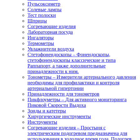
Пульсоксиметр
Солевые лампы
Тест полоски
Шприцы
Согревающие изделия
Лабораторная посуда
Ингаляторы
Термометры
Увлажнители воздуха
Стетофонендоскопы
–
Фонендоскопы,
стетофонендоскопы классические и типа
Раппапорт, а также дополнительные
принадлежности к ним.
Тонометры
–
Измерители артериального давления
необходимы для профилактики и контроля
артериальной гипертонии
Принадлежности для тонометров
Пикфлоуметры
–
Для активного мониторинга
Пиковой Скорости Выдоха
Зонды и катетеры
Хирургические инструменты
Инструменты
Согревающие изделия
–
Простыня с
электрическим подогревом предназначена для
использования в холодное время года. Подогрев