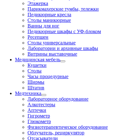
Этажерка
Парикмахерские тумбы, тележки
Педикюрные кресла
Столы маникюрные
Ванны для ног
Педикюрные шкафы с УФ-блоком
Ресепшен
Столы универсальные
Лаборатории и архивные шкафы
Витрины выставочные
Медицинская мебель
Кушетки
Столы
Часы процедурные
Ширмы
Штатив
Медтехника
Лабораторное оборудование
Алкотестеры
Аптечки
Гигрометр
Глюкометр
Физиотерапевтическое оборудование
Облучатель, рециркулятор
Отсасыватели